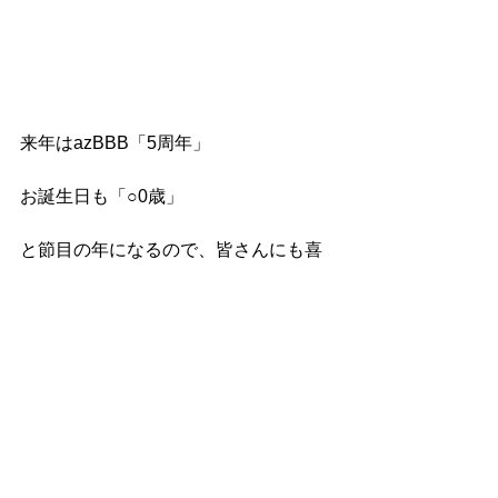
来年はazBBB「5周年」
お誕生日も「○0歳」
と節目の年になるので、皆さんにも喜
んでいただけるような記念祭にしたい
なと思ってます。
5年目を迎えたazBBB！
皆さまに愛されるよう、そしてご来店
いただくお客様が笑顔になれる場所で
あるようこれからも進化し