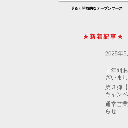
​明るく開放的なオープンブース
★新着記事★
2025年
１年間あ
ざいまし
第３弾【az
キャンペ
わたした
通常営業
こと〜
らせ