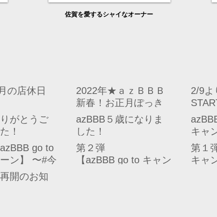
​佐賀を愛するシャイなオーナー
5月の店休日
2022年★ａｚＢＢＢ
2/9
新春！お正月ぽっき
STA
りキャンペーン★
りがとうご
azBBB５歳になりま
azB
た！
した！
キャ
BBB go to
第２弾
第１弾【
ーン】 〜#今
【azBBB go to キャン
キャン
ちにできる
ペーン】 ～#今わたし
わた
再開のお知
たちにできること～
こと