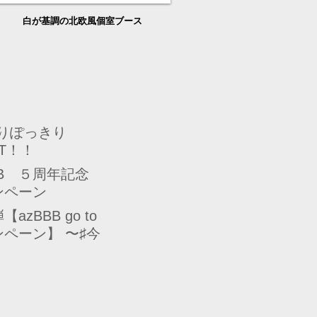
​白が基調の北欧風個室ブース
よりぽっきり
RT！！
BB ５周年記念
ンペーン
azBBB go to
ペーン】 〜♯今
したちにできる
〜